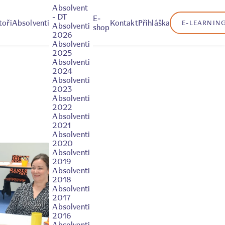
cké
–
e
osti
Absolvent
ěhlo
- DT
E-
toři
Absolventi
Kontakt
Přihláška
E-LEARNIN
Absolventi
shop
2026
e
Absolventi
2025
Absolventi
2024
í
Absolventi
2023
ý
Absolventi
2022
Absolventi
2021
Absolventi
2020
tals
Absolventi
2019
Absolventi
2018
Absolventi
2017
Absolventi
2016
Absolventi