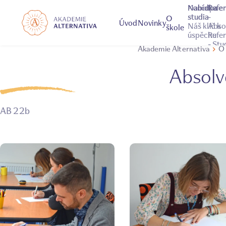
Nabídka
Koncepce
Refe
Refe
studia
studia
-
O
Úvod
Novinky
Náš klíč k
Abso
škole
úspěchu
Refe
- Stu
Akademie Alternativa
O 
Spoluprác
Asociace
Foto
Absolv
Časopis -
Umělecké
terapie
AB 22b