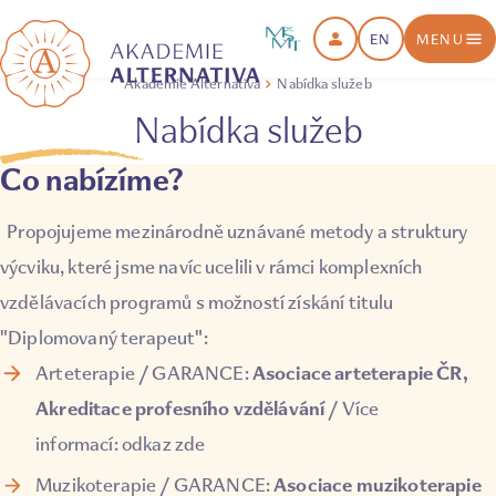
EN
MENU
Akademie Alternativa
Nabídka služeb
Nabídka služeb
Co nabízíme?
Propojujeme mezinárodně uznávané metody a struktury
výcviku, které jsme navíc ucelili v rámci komplexních
vzdělávacích programů s možností získání titulu
"Diplomovaný terapeut"
:
Asociace arteterapie ČR,
Arteterapie
/ GARANCE:
Akreditace profesního vzdělávání
/ Více
informací:
odkaz zde
Asociace muzikoterapie
Muzikoterapie
/ GARANCE: