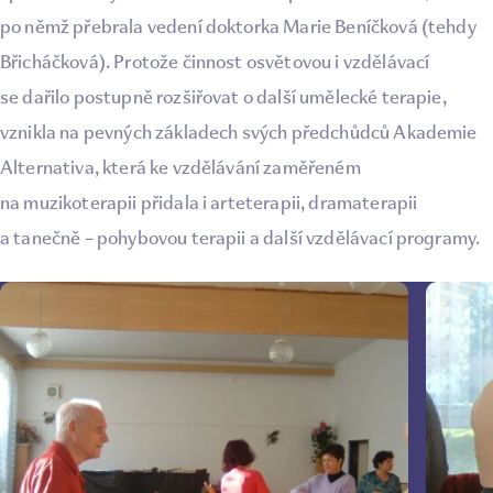
po němž přebrala vedení doktorka Marie Beníčková (tehdy
Břicháčková). Protože činnost osvětovou i vzdělávací
se dařilo postupně rozšiřovat o další umělecké terapie,
vznikla na pevných základech svých předchůdců Akademie
Alternativa, která ke vzdělávání zaměřeném
na muzikoterapii přidala i arteterapii, dramaterapii
a tanečně – pohybovou terapii a další vzdělávací programy.