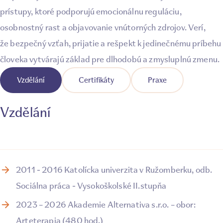
prístupy, ktoré podporujú emocionálnu reguláciu,
osobnostný rast a objavovanie vnútorných zdrojov. Verí,
že bezpečný vzťah, prijatie a rešpekt k jedinečnému príbehu
človeka vytvárajú základ pre dlhodobú a zmysluplnú zmenu.
Vzdělání
Certifikáty
Praxe
Vzdělání
2011 - 2016 Katolícka univerzita v Ružomberku, odb.
Sociálna práca -
Vysokoškolské II.stupňa
2023 – 2026 Akademie Alternativa s.r.o. – obor:
Arteterapia (480 hod.)