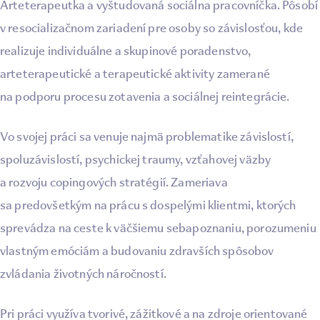
Arteterapeutka a vyštudovaná sociálna pracovníčka. Pôsobí
v resocializačnom zariadení pre osoby so závislosťou, kde
realizuje individuálne a skupinové poradenstvo,
arteterapeutické a terapeutické aktivity zamerané
na podporu procesu zotavenia a sociálnej reintegrácie.
Vo svojej práci sa venuje najmä problematike závislostí,
spoluzávislostí, psychickej traumy, vzťahovej väzby
a rozvoju copingových stratégií. Zameriava
sa predovšetkým na prácu s dospelými klientmi, ktorých
sprevádza na ceste k väčšiemu sebapoznaniu, porozumeniu
vlastným emóciám a budovaniu zdravších spôsobov
zvládania životných náročností.
Pri práci využíva tvorivé, zážitkové a na zdroje orientované