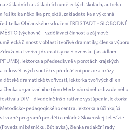
na základních a základních uměleckých školách, autorka
a řešitelka několika projektů, zakladatelka a výkonná
ředitelka Občanského sdružení FREISTADT – SLOBODNÉ
MĚSTO (výchovně – vzdělávací činnost a zájmově –
umělecká činnost v oblasti tvořivé dramatiky, členka výboru
Združenia tvorivej dramatiky na Slovensku (so sídlom
PF UMB), lektorka a předsedkyně v porotách krajských
a celosvětových soutěží v přednášení poezie a prózy
a dětské dramatické tvořivosti, lektorka tvořivých dílen
a členka organizačního týmu Medzinárodného divadelného
festivalu DIV – divadelné inšpiratívne vystúpenia, lektorka
Metodicko-pedagogického centra, lektorka a účinkující
v tvorbě programů pro děti a mládež Slovenskej televízie
(Povedz mi básničku, Bútľavka), členka redakční rady