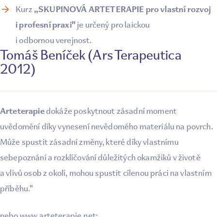
„SKUPINOVÁ ARTETERAPIE pro vlastní rozvoj
Kurz
i profesní praxi"
je určený pro laickou
i odbornou verejnost.
Tomáš Beníček (Ars Terapeutica
2012)
Arteterapie
dokáže poskytnout zásadní moment
uvědomění díky vynesení nevědomého materiálu na povrch.
Může spustit zásadní změny, které díky vlastnímu
sebepoznání a rozklíčování důležitých okamžiků v životě
a vlivů osob z okolí, mohou spustit cílenou práci na vlastním
příběhu."
nebo www.arteterapie.net:​