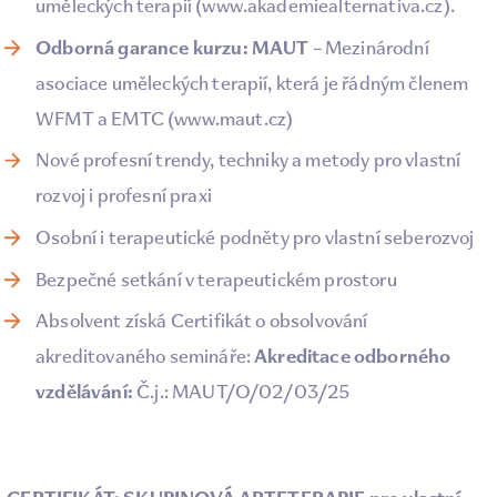
uměleckých terapií (
www.akademiealternativa.cz
).
Odborná garance kurzu: MAUT
– Mezinárodní
asociace uměleckých terapií, která je řádným členem
WFMT a EMTC (
www.maut.cz
)
Nové profesní trendy, techniky a metody pro vlastní
rozvoj i profesní praxi
Osobní i terapeutické podněty pro vlastní seberozvoj
Bezpečné setkání v terapeutickém prostoru
Absolvent získá Certifikát o obsolvování
Akreditace odborného
akreditovaného semináře:
vzdělávání:
Č.j.: MAUT/O/02/03/25