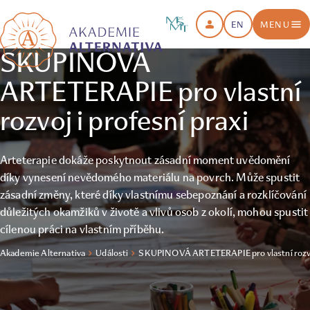
EN
MENU
SKUPINOVÁ
ARTETERAPIE pro vlastní
rozvoj i profesní praxi
Arteterapie dokáže poskytnout zásadní moment uvědomění
díky vynesení nevědomého materiálu na povrch. Může spustit
zásadní změny, které díky vlastnímu sebepoznání a rozklíčování
důležitých okamžiků v životě a vlivů osob z okolí, mohou spustit
cílenou práci na vlastním příběhu.
Akademie Alternativa
Události
SKUPINOVÁ ARTETERAPIE pro vlastní rozvoj