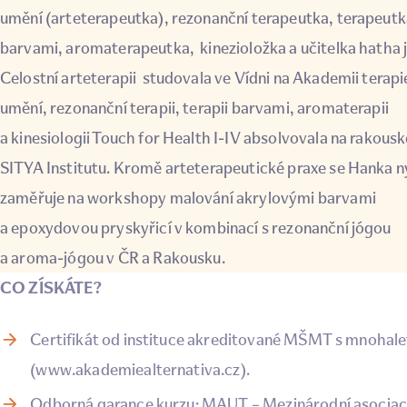
umění (arteterapeutka), rezonanční terapeutka, terapeut
barvami, aromaterapeutka, kinezioložka a učitelka hatha 
Celostní arteterapii studovala ve Vídni na Akademii terapi
umění, rezonanční terapii, terapii barvami, aromaterapii
a kinesiologii Touch for Health I-IV absolvovala na rakous
SITYA Institutu. Kromě arteterapeutické praxe se Hanka n
zaměřuje na workshopy malování akrylovými barvami
a epoxydovou pryskyřicí v kombinací s rezonanční jógou
a aroma-jógou v ČR a Rakousku.
CO ZÍSKÁTE?
Certifikát od instituce akreditované MŠMT s mnohalet
(
www.akademiealternativa.cz
).
Odborná garance kurzu: MAUT – Mezinárodní asociac