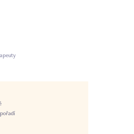
rapeuty
ě
 pořadí