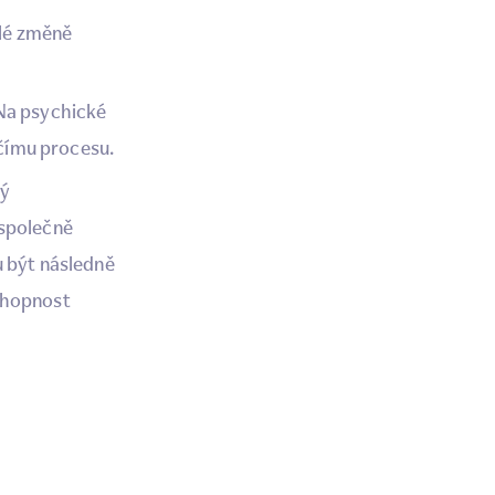
hlé změně
 Na psychické
rčímu procesu.
rý
 společně
u být následně
schopnost