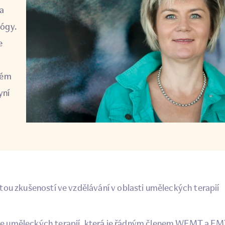
ka
jógy.
e
kém
yní
ou zkušeností ve vzdělávání v oblasti uměleckých terapií
e uměleckých terapií, která je řádným členem WFMT a E