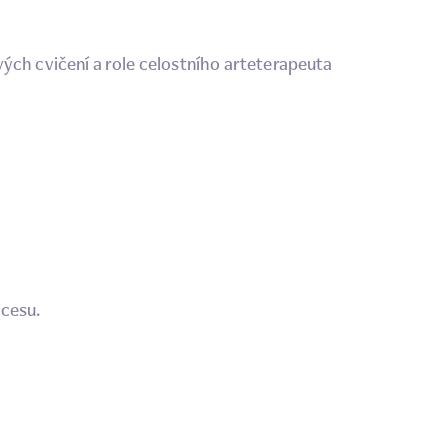
ých cvičení a role celostního arteterapeuta
ocesu.