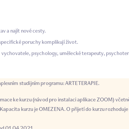
v a najít nové cesty.
specifické poruchy komplikují život.
, vychovatele, psychology, umělecké terapeuty, psychote
omplexním studijním programu:
ARTETERAPIE.
mace ke kurzu (návod pro instalaci aplikace ZOOM) včetn
.Kapacita kurzu je OMEZENA. O přijetí do kurzu rozhoduje
 od 01.04.2021