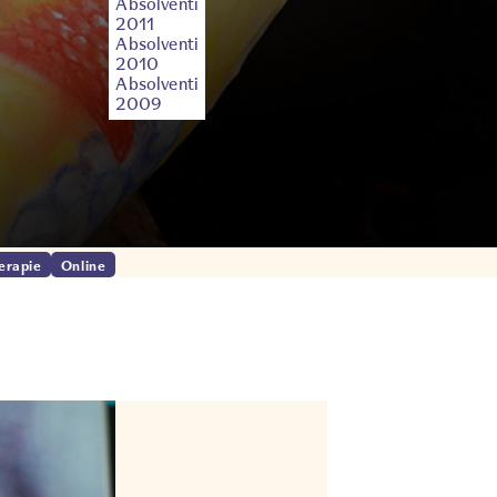
Absolventi
2011
Absolventi
2010
Absolventi
2009
erapie
Online