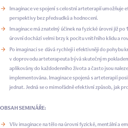
Imaginace ve spojení s celostní arteterapií umožňuje 
perspektivy bez předsudků a hodnocení.
Imaginace má znatelný účinek na fyzické úrovni již po 
úrovní dochází velmi brzy k pocitu vnitřního klidu a 
Po imaginaci se dává rychleji i efektivněji do pohybu k
v doprovodu arteterapeuta bývá skutečným pokladem p
aplikovány do každodenního života a často jsou nalez
implementována. Imaginace spojená s arteterapií posilu
jednat. Jedná se o mimořádně efektivní způsob, jak pro
OBSAH SEMINÁŘE:
Vliv imaginace na tělo na úrovni fyzické, mentální a e