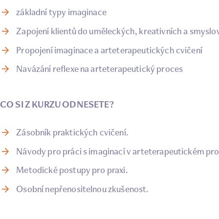
základní typy imaginace
Zapojení klientů do uměleckých, kreativních a smyslov
Propojení imaginace a arteterapeutických cvičení
Navázání reflexe na arteterapeutický proces
CO SI Z KURZU ODNESETE?
Zásobník praktických cvičení.
Návody pro práci s imaginací v arteterapeutickém pr
Metodické postupy pro praxi.
Osobní nepřenositelnou zkušenost.