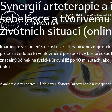
Synergií arteterapie a
Časopis -
Umělecké
terapie
sebelásce a tvořivému
Instituce akreditovaná M
školství, mládeže a tělov
životních situací (onli
Imaginace ve spojení s celostní arteterapií umožňuje efek
procesu vedoucí k rychlé změně perspektivy bez předsud
znatelný účinek na fyzické úrovni již po 10 minutách jako j
tlaku.
Akademie Alternativa
Události
Synergií arteterapie a imaginace 