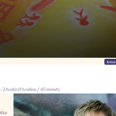
Artet
 2 hodin (1 hodina / 45 minut)
utka