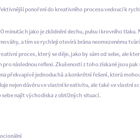
efektivnější ponoření do kreativního procesu vedoucí k ryc
10 minutách jako je zklidnění dechu, pulsu i krevního tlaku.
rovnováhy, a tím se rychleji otevírá brána neomezenému tvů
reativní proces, který se děje, jako by sám od sebe, ale kte
ro následnou reflexi. Zkušenosti z toho získané jsou pak
ena překvapivě jednoduchá a konkrétní řešení, která moho
je nejen důvěru ve vlastní kreativitu, ale také ve vlastní 
 sebe najít východiska z obtížných situací.
mocionální