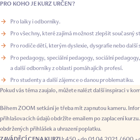
PRO KOHO JE KURZ URČEN?
Pro laiky i odborníky.
Pro všechny, které zajímá možnost zlepšit současný sta
Pro rodiče dětí, kterým dyslexie, dysgrafie nebo další 
Pro pedagogy, speciální pedagogy, sociální pedagogy
a další odborníky z oblasti pomáhajícíh profesí.
Pro studenty a další zájemce o danou problematiku.
Pokud vás téma zaujalo, můžete nalézt další inspiraci v k
Během ZOOM setkání je třeba mít zapnutou kameru. Infor
přihlašovacích údajů obdržíte emailem po zaplacení kurzu
obdržených přihlášek a uhrazení poplatku.
ZAVÁDĚCÍ CENA KURZU:
450,- do 01.04.2021 / 600,-