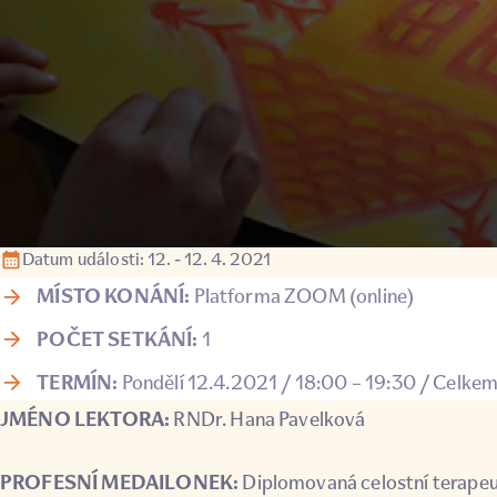
Datum události: 12. - 12. 4. 2021
MÍSTO KONÁNÍ:
Platforma ZOOM (online)
POČET SETKÁNÍ:
1
TERMÍN:
Pondělí 12.4.2021 / 18:00 – 19:30 / Celkem:
JMÉNO LEKTORA:
RNDr. Hana Pavelková
PROFESNÍ MEDAILONEK:
Diplomovaná celostní terape